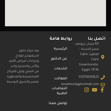
اتصل بنا
روابط هامة
60 ميدان تريومف -
الرئيسية
مصر الجديدة -
يعد مركز دكتور
القاهرة Cairo,
السمنودي لعلاج
عن الدكتور
Cairo
وجراحات امراض الأنف
Governorate,
والأذن والحنجرة واحد
الخدمات
Egypt 11736
من افضل وارقي المراكز
المتخصصة والمتطورة
01270890820
المقالات
بمصر والشرق الاوسط.
ansamnody@hotmail.com
التعاقدات
الطبية
تواصل معنا