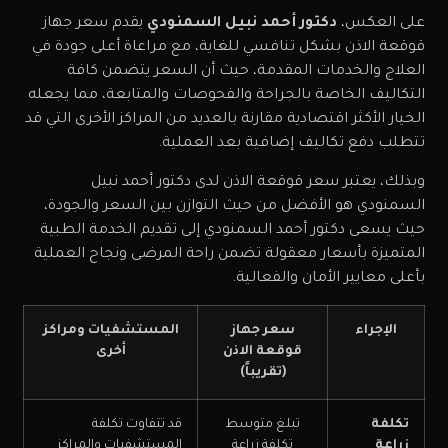
على العكس،
دكتور أحمد نبيل السمنودي
يقدم
سعر جهاز
قوقعة الاذن
بشكل تنافسي للغاية، مع مراعاة أعلى جودة في
العلاج والخدمات المقدمة، حيث أن السعر يتضمن كافة
التكاليف الخاصة بالجراحة والفحوصات والمتابعة، مما يجعله
الخيار الأكثر اقتصادية مقارنة بالعديد من المراكز الأخرى التي قد
تتطلب دفع تكاليف إضافية بعد العملية.
وبذلك، يعتبر سعر قوقعة الاذن لدى دكتور أحمد نبيل
السمنودي هو الأفضل من حيث التوازن بين السعر والجودة،
حيث يسعى دكتور أحمد السمنودي إلى تقديم الخدمة الطبية
المتميزة بأسعار معقولة تضمن راحة المرضى ونجاح العملية
بأعلى معايير الأمان والفعالية.
الإجراء
سعر جهاز
المستشفيات ومراكز
قوقعة الاذن
أخرى
(تقريباً)
تكلفة
تبلغ متوسط
قد تتفاوت تكلفة
زراعة
تكلفة زراعة
المستشفيات والمراكز