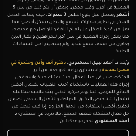
للأطفال الذين يعانون من ضعف سمع حاد، ويُوصى بإجراء
العملية في أقرب وقت ممكن، ويمكن أن يتم ذلك من سن
9
أشهر
ويفضل قبل بلوغ الطفل
3 سنوات
، حيث يساعد التدخل
المبكر في تطوير مهارات السمع والنطق بشكل أفضل؛ مما
يعزز من قدرة الطفل على تعلم اللغة والتواصل مع محيطه،
كما يمكن إجراء العملية في سن أكبر للمراهقين والكبار الذين
يعانون من ضعف سمع شديد ولم يستفيدوا من السماعات
الطبية.
ويُعد
د. أحمد نبيل السمنودي
،
دكتور أنف وأذن وحنجرة في
مصر الجديدة
واستشاري زراعة القوقعة، من أبرز
المتخصصين في هذا المجال، حيث يمتلك خبرة واسعة في
إجراء هذه العمليات باستخدام أحدث التقنيات لضمان أفضل
النتائج للمرضى. كما يوفر مركزه الطبي بيئة علاجية متكاملة
تشمل التشخيص الدقيق، الجراحة، والتأهيل السمعي لضمان
تحقيق أقصى استفادة من الجهاز المزروع. إذا كنت تبحث عن
حل فعال لمشكلة ضعف السمع، فلا تتردد في استشارة
د.
أحمد السمنودي
لحجز موعدك الآن.