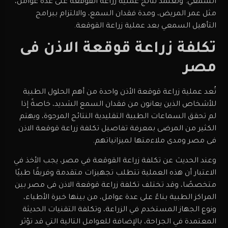
السمعي. وتعتمد نتائج عملية زراعة القوقعة على عدة عوامل،
مثل عمر المريض، ومدة فقدان السمع، والالتزام ببرامج
التأهيل السمعي بعد عملية زراعة القوقعة.
تكلفة زراعة قوقعة الاذن فى
مصر
تُعد عملية زراعة قوقعة الأذن واحدة من أهم الحلول الطبية
للأشخاص الذين يعانون من فقدان السمع الشديد، خاصةً إذا
لم تحقق السماعات الطبية التقليدية النتائج المرجوة، ويهتم
الكثير من المرضى بمعرفة تفاصيل تكلفة زراعة قوقعة الاذن
فى مصر ومدى ملاءمتها لميزانياتهم.
وعند الحديث عن تكلفة زراعة القوقعة في مصر، يجب الأخذ في
الاعتبار أن هذه العملية تتطلب تجهيزات متقدمة وفريقًا طبيًا
متخصصًا، وقد تختلف تكلفة زراعة قوقعة الاذن فى مصر بين
المراكز الطبية بناءً على عدة عوامل، من بينها خبرة الأطباء،
ونوع الجهاز المستخدم في الزراعة، وتكلفة التقنيات الحديثة
المعتمدة في الجراحة، بالإضافة للعوامل التالية التي قد تؤثر