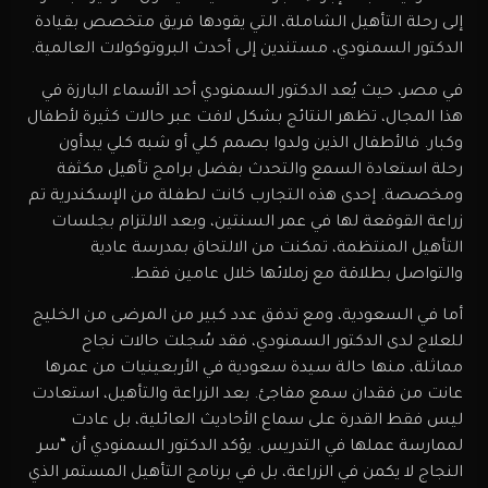
إلى رحلة التأهيل الشاملة، التي يقودها فريق متخصص بقيادة
الدكتور السمنودي، مستندين إلى أحدث البروتوكولات العالمية.
في مصر، حيث يُعد الدكتور السمنودي أحد الأسماء البارزة في
هذا المجال، تظهر النتائج بشكل لافت عبر حالات كثيرة لأطفال
وكبار. فالأطفال الذين ولدوا بصمم كلي أو شبه كلي يبدأون
رحلة استعادة السمع والتحدث بفضل برامج تأهيل مكثفة
ومخصصة. إحدى هذه التجارب كانت لطفلة من الإسكندرية تم
زراعة القوقعة لها في عمر السنتين، وبعد الالتزام بجلسات
التأهيل المنتظمة، تمكنت من الالتحاق بمدرسة عادية
والتواصل بطلاقة مع زملائها خلال عامين فقط.
أما في السعودية، ومع تدفق عدد كبير من المرضى من الخليج
للعلاج لدى الدكتور السمنودي، فقد سُجلت حالات نجاح
مماثلة، منها حالة سيدة سعودية في الأربعينيات من عمرها
عانت من فقدان سمع مفاجئ. بعد الزراعة والتأهيل، استعادت
ليس فقط القدرة على سماع الأحاديث العائلية، بل عادت
لممارسة عملها في التدريس. يؤكد الدكتور السمنودي أن “سر
النجاج لا يكمن في الزراعة، بل في برنامج التأهيل المستمر الذي