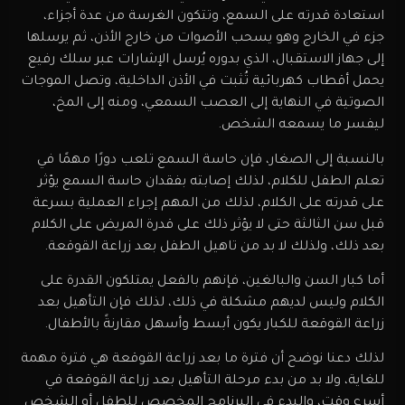
استعادة قدرته على السمع، وتتكون الغرسة من عدة أجزاء،
جزء في الخارج وهو يسحب الأصوات من خارج الأذن، ثم يرسلها
إلى جهاز الاستقبال، الذي بدوره يُرسل الإشارات عبر سلك رفيع
يحمل أقطاب كهربائية تُثبت في الأذن الداخلية، وتصل الموجات
الصوتية في النهاية إلى العصب السمعي، ومنه إلى المخ،
ليفسر ما يسمعه الشخص.
بالنسبة إلى الصغار، فإن حاسة السمع تلعب دورًا مهمًا في
تعلم الطفل للكلام، لذلك إصابته بفقدان حاسة السمع يؤثر
على قدرته على الكلام، لذلك من المهم إجراء العملية بسرعة
قبل سن الثالثة حتى لا يؤثر ذلك على قدرة المريض على الكلام
بعد ذلك، ولذلك لا بد من تاهيل الطفل بعد زراعة القوقعة.
أما كبار السن والبالغين، فإنهم بالفعل يمتلكون القدرة على
الكلام وليس لديهم مشكلة في ذلك، لذلك فإن التأهيل بعد
زراعة القوقعة للكبار يكون أبسط وأسهل مقارنةً بالأطفال.
لذلك دعنا نوضح أن فترة ما بعد زراعة القوقعة هي فترة مهمة
للغاية، ولا بد من بدء مرحلة التأهيل بعد زراعة القوقعة في
أسرع وقت، والبدء في البرنامج المخصص للطفل أو الشخص