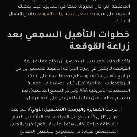
المختلفة التي كان محرومًا منها في السابق، حيث يمكنك
التعرف على متوسط
سعر عملية زراعة القوقعة
بإتباع المقال
السابق.
خطوات التأهيل السمعي بعد
زراعة القوقعة
يؤكد الدكتور أحمد نبيل السمنودي أن نجاح عملية زراعة
القوقعة لا يكمن في إجراء الجراحة الدقيقة فحسب، بل في
برنامج تأهيلي مكثف ومنظم يتبعها. بناءً على أحدث
البروتوكولات العالمية (مثل تلك الصادرة عن جمعية
السمعيات الأمريكية AAA ومراكز السمع العالمية)، يتم
تصميم خطة تأهيل شاملة للمريض على عدة مراحل:
مرحلة المعايرة والبرمجة (التشغيل الأولي):
تتم بعد
حوالي ٣ إلى ٦ أسابيع من الجراحة، بعد التأكد من التئام
المنطقة جراحيًا. خلال هذه الجلسة، يقوم الفريق الطبي
المتخصص بقيادة د. السمنودي بتشغيل المعالج