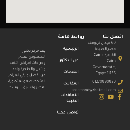
اتصل بنا
روابط هامة
60 ميدان تريومف -
الرئيسية
مصر الجديدة -
يعد مركز دكتور
القاهرة Cairo,
السمنودي لعلاج
عن الدكتور
Cairo
وجراحات امراض الأنف
Governorate,
والأذن والحنجرة واحد
الخدمات
Egypt 11736
من افضل وارقي المراكز
المتخصصة والمتطورة
01270890820
المقالات
بمصر والشرق الاوسط.
ansamnody@hotmail.com
التعاقدات
الطبية
تواصل معنا