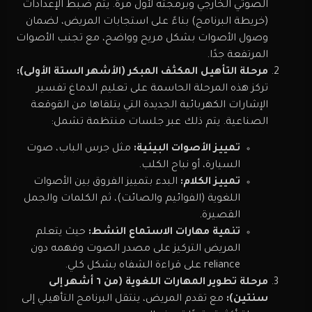
الصوتي الخارجي وبرمجته لأول مرة. يتم ضبط الإعدادات
(خريطة البرنامج) بناءً على استجابات المريض، لضمان
وصول الأصوات بشكل مريح وواضح، مع تجنب الأصوات
المرتفعة جدًا.
مرحلة التأهيل المكثف المبكر (الأشهر الستة الأولى):
تركز هذه المرحلة الحاسمة على تعليم الدماغ تفسير
الإشارات الكهربائية الجديدة التي يتلقاها من القوقعة
الصناعية. يتم ذلك عبر جلسات منتظمة تشمل:
تمييز الأصوات البيئية:
مثل جرس الباب، صوت
السيارة، أو نباح الكلب.
تمييز الكلام:
البدء بتمييز الفروق بين الأصوات
اللغوية (الفوائيم والصائت)، ثم الكلمات والجمل
القصيرة.
تنمية مهارات الاستماع النشط:
حيث يتعلم
المريض التركيز على مصدر الصوت وفهمه دون
reliance على قراءة الشفاه بشكل كلي.
مرحلة تطوير المهارات اللغوية (من ٦ أشهر إلى
سنتين):
مع تقدم المريض، ينتقل البرنامج التأهيلي إلى