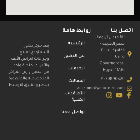
اتصل بنا
روابط هامة
60 ميدان تريومف -
الرئيسية
مصر الجديدة -
يعد مركز دكتور
القاهرة Cairo,
السمنودي لعلاج
عن الدكتور
Cairo
وجراحات امراض الأنف
Governorate,
والأذن والحنجرة واحد
الخدمات
Egypt 11736
من افضل وارقي المراكز
المتخصصة والمتطورة
01270890820
المقالات
بمصر والشرق الاوسط.
ansamnody@hotmail.com
التعاقدات
الطبية
تواصل معنا