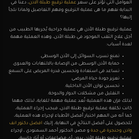
العوامل التي تؤثر على سعر
عملية ترقيع طبلة الاذن
، دعنا في
البداية نفهم ما هى عملية الترقيع وفهم التفاصيل ولماذا نلجأ
إليها؟
عملية ترقيع طبلة الأذن هي عملية جراحية يُجريها الطبيب من
أجل علاج الثقب الموجود في طبلة الأذن، وهذه العملية مهمة
لعدة أسباب:
تمنع تسرب السوائل إلى الأذن الوسطى.
حماية الأذن الوسطى من الإصابة بالالتهابات والعدوى.
تساعد في استعادة وتحسين قدرة المريض على السمع.
تعزيز جودة حياة المرضى.
تحسين توازن الأذن الداخلية.
التقليل من مشكلات الدوار والدوخة.
لذلك فإن هذه العملية تُعد عملية مهمة للغاية، لذلك مهما
كانت تكلفة عملية ترقيع طبلة الاذن، فيجب إجراء العملية،
كما أنه من المهم اختيار أفضل الأطباء لإجراء هذه العملية،
للحصول على أفضل النتائج في النهاية،
إليك
افضل دكتور انف
واذن وحنجرة في جدة
و مصر، الدكتور أحمد السمنودي ، لإجراء
عملية ترقيع طبلة الأذن بدون أي مضاعفات أو آثار جانبية،