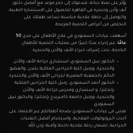
يؤثر على نمط حياته، فندعوك إلى حجز موعد مع أفضل دكتور
أنف وأذن وحنجرة فى القاهرة للحصول على الاستشارة الطبية،
والتوصل إلى خطة علاجية مناسبة تساعد طفلك على
التخلص من أعراض اللحمية المزعجة.
أسهمت عيادات السمنودي في علاج الأطفال على مدى
50
عامًا
، عبر إجراء عددًا كبيرًا من عمليات اللحمية للأطفال
الناجحة، تحت إشراف خبراء الأنف والأذن والحنجرة :
الدكتور نبيل السمنودي، استشاري جراحة الأنف والأذن
والحنجرة، وزميل كلية الجراحين الملكية بلندن، والعضو
الدائم بالجمعية المصرية لجراحي الأنف والأذن والحنجرة.
الدكتور أحمد السمنودي، زميل كلية الجراحين الملكية
بإنجلترا، و استشاري ومدرس جراحة الأنف والأذن
والحنجرة، وزميل جامعة كامبريدج بإنجلترا، والدكتور نبيل
السمنودي.
نعتني في عيادات السمنودي بصحة أطفالكم عبر الاعتماد على
أحدث البروتوكولات العلاجية، واستخدام أفضل التقنيات
الجراحية، لضمان رحلة علاجية ناجحة وآمنة بإذن الله.