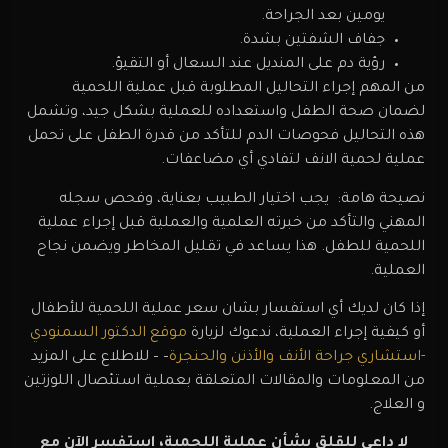
يومين بعد الجراحة.
جفاف الشفتين بشدة.
رؤية دم على المنديل عند السعال أو التقيؤ.
من المهم إجراء التحاليل المطلوبة قبل عملية اللحمية
لضمان صحة الطفل واستعداده للعملية بشكل جيد، وتشمل
هذه التحاليل فحوصات الدم للتأكد من قدرة الطفل على تحمل
عملية لحمية الانف لتفادي أي مضاعفات.
نصيحة هامة: يجب اختيار الطبيب بعناية، وفحص سجله
المهني والتأكد من خبرته العلمية والعملية قبل إجراء عملية
اللحمية للطفل. هذا يساعد في تقليل المخاطر ويضمن نجاح
العملية.
إذا كان لديك أي استفسار بشان سعر عملية اللحمية للأطفال
أو كيفية إجراء العملية، ندعوك لزيارة
موقع الدكتور السمنودي
-استشاري جراحة الأنف والأذنن والحنجرة
– – للاطلاع على المزيد
من المعلومات والمقالات المتعلقة بعملية استئصال اللوزتين
و العلاج.
لا داعي للقلق بشأن عملية اللحمية، استفسر الآن مع