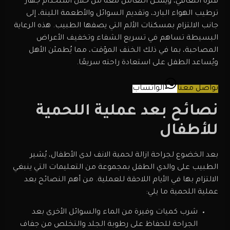
فترة التعافي، ويمكن التعامل معه من خلال استخدام جهاز
ترطيب الهواء البارد، وتقديم السوائل والأطعمة اللينة، إلى
جانب الالتزام بمسكنات الألم التي يصفها الطبيب. هذه الرعاية
البسيطة تساهم في تسريع الشفاء وتخفيف الأعراض
المصاحبة، بما في ذلك الخنف المؤقت، مما يُطمئن الأهل
ويُساعد الطفل على استعادة راحته سريعًا.
تواصل معنا
الواتساب
نصائح بعد عملية اللحمية
للأطفال
بعد الخضوع لجراحة ازالة لحمية الانف لدى الأطفال، يُشير
الطبيب على والدي الطفل بمجموعة من التعليمات التي ينبغي
الالتزام بها في الأيام اللاحقة للعملية. من أهم النصائح بعد
عملية اللحمية ما يلي:
شرب كميات وفيرة من الماء والسوائل الأخرى بعد
الجراحة للحفاظ على رطوبة الجلد والتخلص من جفاف