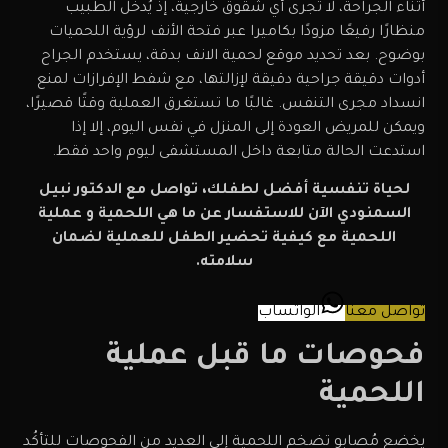
أثناء الجراحة، لا تُجرى أي شقوق خارجية، إذ يُدخل الطبيب
منظارًا رفيعًا مزودًا بكاميرا عبر فتحة الأنف لرؤية اللحميات
بوضوح. بعد تحديد موقع لحمية الانف بدقة، يستخدم الجراح
أدوات دقيقة جراحية دقيقة لإزالتها، مع شفط الإفرازات لمنع
انسداد مجرى التنفس. غالبًا ما تستغرق العملية وقتًا قصيرًا،
ويمكن للمريض العودة إلى المنزل في نفس اليوم، إلا إذا
استدعت الحالة متابعة داخل المستشفى ليوم واحد فقط.
لحياة تنفسية أفضل لطفلك، تواصل مع الدكتور نبيل
السمنودي الآن للاستفسار عن ما هي اللحمية و عملية
اللحمية مع كيفية تحضير الطفل للعملية لضمان
سلامته.
تواصل معنا
الواتساب
فحوصات ما قبل عملية
اللحمية
يخضع مُصابو تضخم اللحمية إلى العديد من الفحوصات للتأكُد